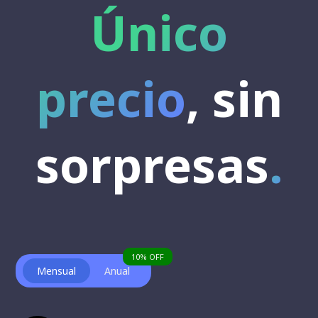
Único
precio
, sin
sorpresas
.
10% OFF
Mensual
Anual