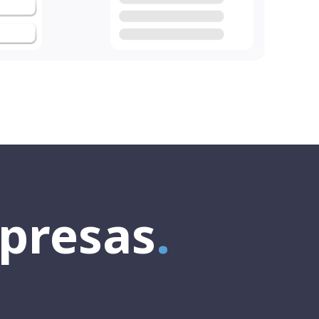
rpresas
.