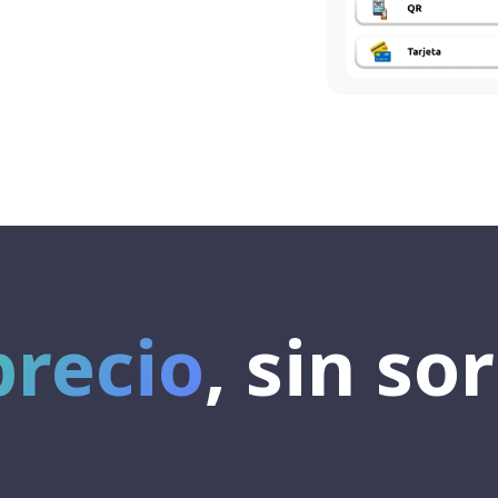
precio
, sin so